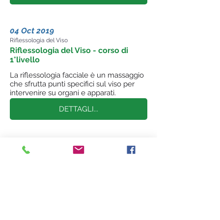
04 Oct 2019
Riflessologia del Viso
Riflessologia del Viso - corso di
1°livello
La riflessologia facciale è un massaggio
che sfrutta punti specifici sul viso per
intervenire su organi e apparati.
DETTAGLI...
11 Jun 2017
Tecnica Metamorfica
Tecnica Metamorfica - Il massaggio
che trasforma
Attraverso lo schema prenatale si ha
una completa metamorfosi del proprio
stile di vita utilizzando la stimolazione
dei punti riflessi sulla colonna