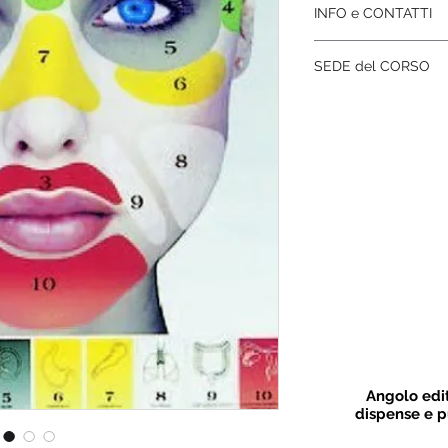
INFO e CONTATTI
 14,00/18,00
Per chiarimenti e i
SEDE del CORSO
contattare:
Gabriella
33895484
Sede Associazione
oppure scrivere all'in
Via Matteotti 108, B
MAPPA
Angolo edit
dispense e p