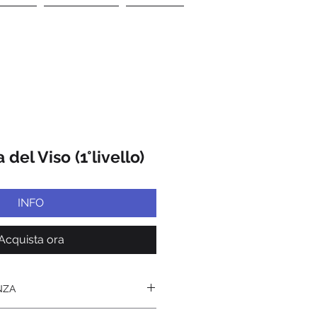
 SIAMO
LE ATTIVITA'
ISCRIVITI
 del Viso (1°livello)
INFO
Acquista ora
NZA
i 8 ore con orario 9.30/13,00 