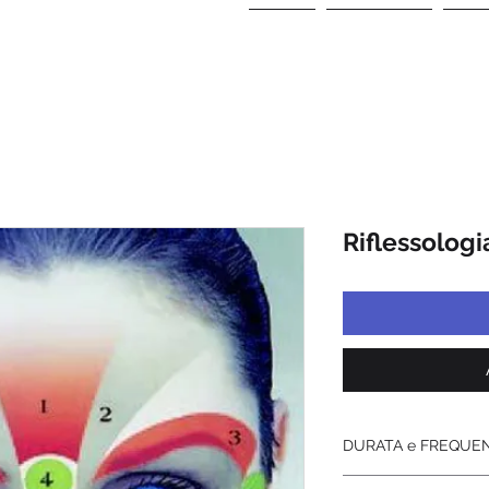
HOME
la MISSION
CHI
Riflessologia
DURATA e FREQUE
Percorso formativo d