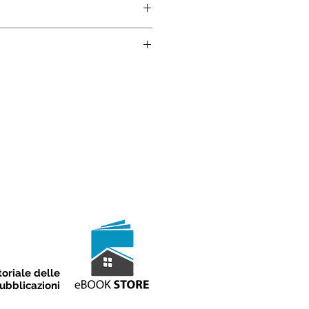
nformazioni sul programma 
25
 - 
Stefano
3385055980
 PLANEOS
dirizzo: 
info@planeos.it
orgio Verezzi (SV) 17027
oriale delle
ubblicazioni